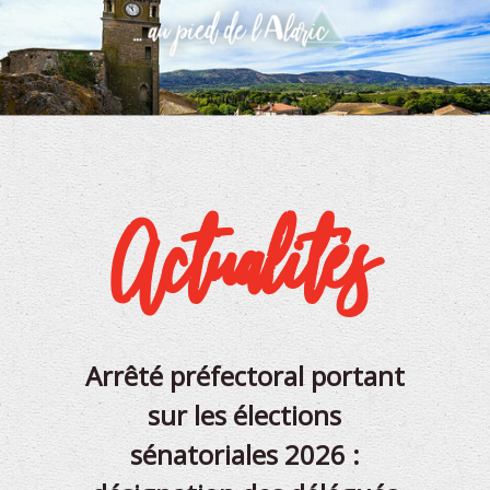
Actualités
Arrêté préfectoral portant
Cap
sur les élections
vill
sénatoriales 2026 :