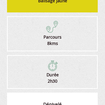
Balisage jaune
Parcours
8kms
Durée
2h30
Dénivelé