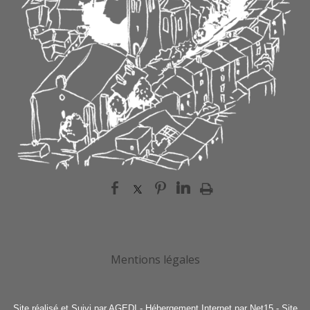
Mentions légales
Site réalisé et Suivi par AGEDI
- Hébergement Internet par Net15 -
Site